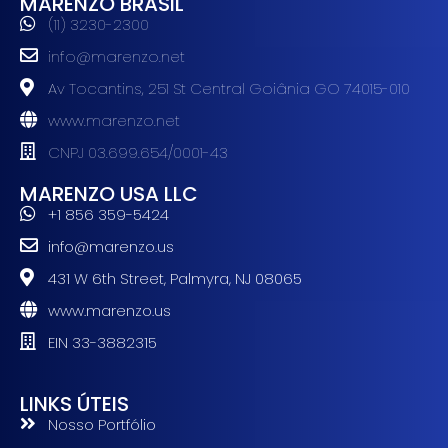
MARENZO BRASIL
(11) 3230-2300
info@marenzo.net
Av Tocantins, 251 St Central Goiânia GO 74015-010
www.marenzo.net
CNPJ 03.699.654/0001-43
MARENZO USA LLC
+1 856 359-5424
info@marenzo.us
431 W 6th Street, Palmyra, NJ 08065
www.marenzo.us
EIN 33-3882315
LINKS ÚTEIS
Nosso Portfólio