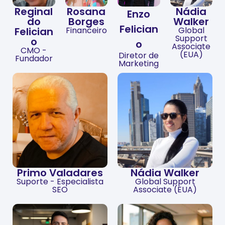
Reginal
Rosana
Nádia
Enzo
do
Borges
Walker
Felician
Felician
Financeiro
Global
Support
o
o
Associate
CMO -
(EUA)
Diretor de
Fundador
Marketing
Primo Valadares
Nádia Walker
Suporte - Especialista
Global Support
SEO
Associate (EUA)