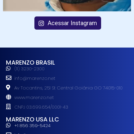
Acessar Instagram
MARENZO BRASIL
(11) 3230-2300
info@marenzo.net
Av Tocantins, 251 St Central Goiânia GO 74015-010
www.marenzo.net
CNPJ 03.699.654/0001-43
MARENZO USA LLC
+1 856 359-5424