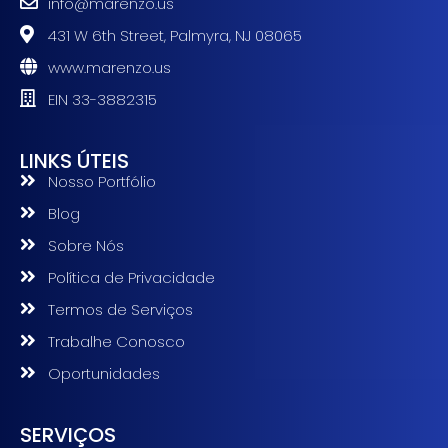
info@marenzo.us
431 W 6th Street, Palmyra, NJ 08065
www.marenzo.us
EIN 33-3882315
LINKS ÚTEIS
Nosso Portfólio
Blog
Sobre Nós
Política de Privacidade
Termos de Serviços
Trabalhe Conosco
Oportunidades
SERVIÇOS