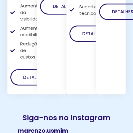
Aumento
DETALHES
Suporte
DETALHE
da
técnico
visibilidade
Aumento da
DETALHES
credibilidade
Redução
de
custos
DETALHES
Siga-nos no Instagram
marenzo.usmim