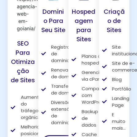
Domíni
Hosped
Criaçã
o Para
agem
o de
Seu Site
para
Sites
Sites
SEO
Registro
Site
Para
de
institucion
Planos de
domínio
Otimiza
hospedagem
Site de e-
Renovação
commerc
ção
Gerenciamento
de domínio
via cPanel
de Sites
Blog
Transferência
Compatível
Portfólio
de domínio
com
Aumento
Landing
WordPress
Diversão
do
Page
extensões
tráfego
Backup
E
de
orgânico
de
muito
domínio
dados
Melhoria do
mais...
posicionamento
Cache