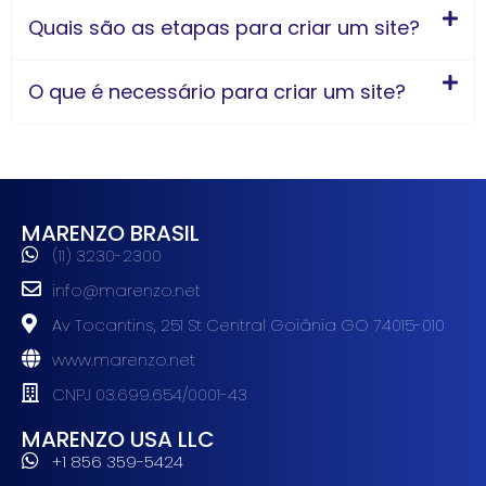
Quais são as etapas para criar um site?
O que é necessário para criar um site?
MARENZO BRASIL
(11) 3230-2300
info@marenzo.net
Av Tocantins, 251 St Central Goiânia GO 74015-010
www.marenzo.net
CNPJ 03.699.654/0001-43
MARENZO USA LLC
+1 856 359-5424