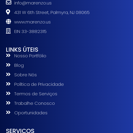
info@marenzo.us
431 W 6th Street, Palmyra, NJ 08065
www.marenzo.us
EIN 33-3882315
LINKS ÚTEIS
Nosso Portfólio
Blog
Sobre Nós
Política de Privacidade
Termos de Serviços
Trabalhe Conosco
Oportunidades
SERVIÇOS