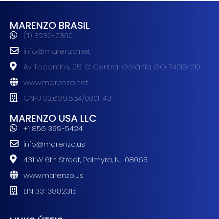
MARENZO BRASIL
(11) 3230-2300
info@marenzo.net
Av Tocantins, 251 St Central Goiânia GO 74015-010
www.marenzo.net
CNPJ 03.699.654/0001-43
MARENZO USA LLC
+1 856 359-5424
info@marenzo.us
431 W 6th Street, Palmyra, NJ 08065
www.marenzo.us
EIN 33-3882315