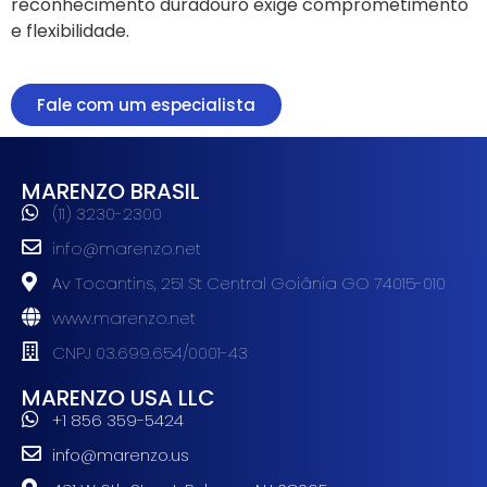
reconhecimento duradouro exige comprometimento
e flexibilidade.
Fale com um especialista
MARENZO BRASIL
(11) 3230-2300
info@marenzo.net
Av Tocantins, 251 St Central Goiânia GO 74015-010
www.marenzo.net
CNPJ 03.699.654/0001-43
MARENZO USA LLC
+1 856 359-5424
info@marenzo.us