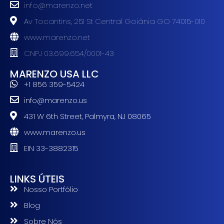
info@marenzo.net
Av Tocantins, 251 St Central Goiânia GO 74015-010
www.marenzo.net
CNPJ 03.699.654/0001-43
MARENZO USA LLC
+1 856 359-5424
info@marenzo.us
431 W 6th Street, Palmyra, NJ 08065
www.marenzo.us
EIN 33-3882315
LINKS ÚTEIS
Nosso Portfólio
Blog
Sobre Nós