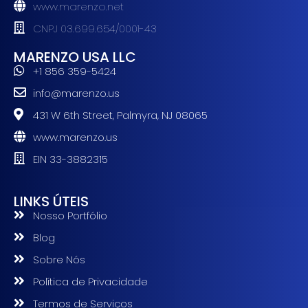
www.marenzo.net
CNPJ 03.699.654/0001-43
MARENZO USA LLC
+1 856 359-5424
info@marenzo.us
431 W 6th Street, Palmyra, NJ 08065
www.marenzo.us
EIN 33-3882315
LINKS ÚTEIS
Nosso Portfólio
Blog
Sobre Nós
Política de Privacidade
Termos de Serviços