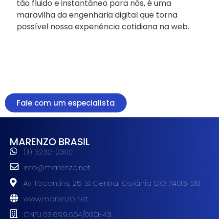
tão fluido e instantâneo para nós, é uma
maravilha da engenharia digital que torna
possível nossa experiência cotidiana na web.
Fale com um especialista
MARENZO BRASIL
(11) 3230-2300
info@marenzo.net
Av Tocantins, 251 St Central Goiânia GO 74015-010
www.marenzo.net
CNPJ 03.699.654/0001-43