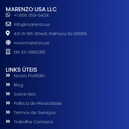
MARENZO USA LLC
+1 856 359-5424
info@marenzo.us
431 W 6th Street, Palmyra, NJ 08065
www.marenzo.us
EIN 33-3882315
LINKS ÚTEIS
Nosso Portfólio
Blog
Sobre Nós
Política de Privacidade
Termos de Serviços
Trabalhe Conosco