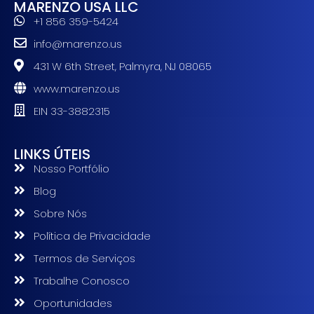
MARENZO USA LLC
+1 856 359-5424
info@marenzo.us
431 W 6th Street, Palmyra, NJ 08065
www.marenzo.us
EIN 33-3882315
LINKS ÚTEIS
Nosso Portfólio
Blog
Sobre Nós
Política de Privacidade
Termos de Serviços
Trabalhe Conosco
Oportunidades