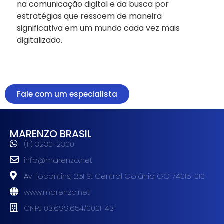
na comunicação digital e da busca por
estratégias que ressoem de maneira
significativa em um mundo cada vez mais
digitalizado.
Fale com um especialista
MARENZO BRASIL
(11) 3230-2300
info@marenzo.net
Av Tocantins, 251 St Central Goiânia GO 74015-010
www.marenzo.net
CNPJ 03.699.654/0001-43