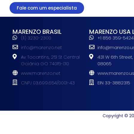
Fale com um especialista
MARENZO BRASIL
MARENZO USA 
(11) 3230-2300
+1 856 359-5424
info@marenzo.net
info@marenzo.u
Av Tocantins, 251 St Central
431 W 6th Street,
Goiânia GO 74015-010
08065
www.marenzo.net
www.marenzo.u
CNPJ 03.699.654/0001-43
EIN 33-3882315
Copyright © 20