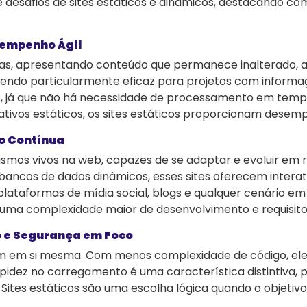
e desafios de sites estáticos e dinâmicos, destacando co
esempenho Ágil
 fixas, apresentando conteúdo que permanece inalterado
endo particularmente eficaz para projetos com informa
 já que não há necessidade de processamento em tempo 
rmativos estáticos, os sites estáticos proporcionam des
ão Contínua
ismos vivos na web, capazes de se adaptar e evoluir em 
ancos de dados dinâmicos, esses sites oferecem interat
lataformas de mídia social, blogs e qualquer cenário em
om uma complexidade maior de desenvolvimento e requisit
o e Segurança em Foco
gem em si mesma. Com menos complexidade de código, ele
apidez no carregamento é uma característica distintiva,
 Sites estáticos são uma escolha lógica quando o objetiv