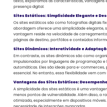
texto, exploramos as características, vantagens 
presença digital.
Sites Estáticos: Simplicidade Elegante e D
Os sites estáticos são como fotografias digitais
abordagem oferece uma simplicidade elegante, s
vantagem reside na velocidade de carregamento,
páginas de destino, portfólios e conteúdos info
Sites Dinâmicos: Interatividade e Adaptaç
Em contraste, os sites dinâmicos são como organ
Impulsionados por linguagens de programação e b
automáticas. Eles são ideais para e-commerces, p
essencial. No entanto, essa flexibilidade vem c
Vantagens dos Sites Estáticos: Desempenh
A simplicidade dos sites estáticos é uma vanta
menos pontos de vulnerabilidade. Além disso, a r
otimizada, especialmente em dispositivos móveis.
necessidade de interações avançadas.