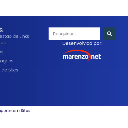
S
estão de Links
cos
Desenvolvido por:
os
agens
 de Sites
uporte em Sites