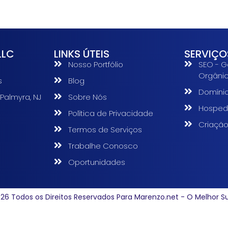
LLC
LINKS ÚTEIS
SERVIÇO
Nosso Portfólio
SEO - G
Orgâni
s
Blog
Domíni
 Palmyra, NJ
Sobre Nós
Hosped
Política de Privacidade
s
Criação
Termos de Serviços
Trabalhe Conosco
Oportunidades
26 Todos os Direitos Reservados Para Marenzo.net - O Melhor S