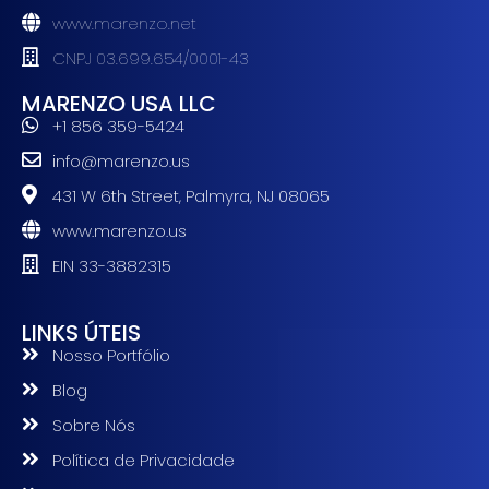
www.marenzo.net
CNPJ 03.699.654/0001-43
MARENZO USA LLC
+1 856 359-5424
info@marenzo.us
431 W 6th Street, Palmyra, NJ 08065
www.marenzo.us
EIN 33-3882315
LINKS ÚTEIS
Nosso Portfólio
Blog
Sobre Nós
Política de Privacidade