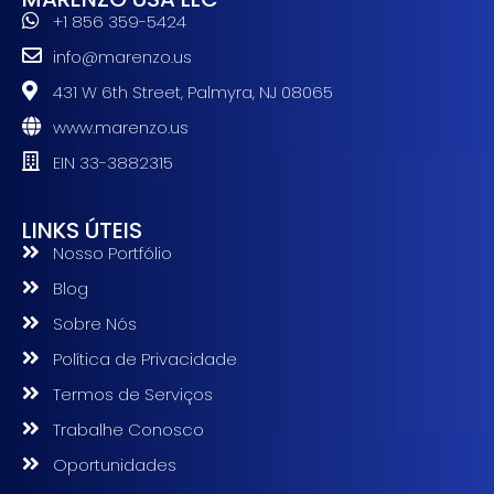
+1 856 359-5424
info@marenzo.us
431 W 6th Street, Palmyra, NJ 08065
www.marenzo.us
EIN 33-3882315
LINKS ÚTEIS
Nosso Portfólio
Blog
Sobre Nós
Política de Privacidade
Termos de Serviços
Trabalhe Conosco
Oportunidades