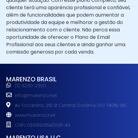
qualquer situação. Com esse plano completo, seu
cliente terá uma aparência profissional e confiável,
além de funcionalidades que podem aumentar a
produtividade da equipe e melhorar a gestão do
relacionamento com o cliente. Não perca essa
oportunidade de oferecer o Plano de Email
Profissional aos seus clientes e ainda ganhar uma
comissão generosa por cada
venda.
MARENZO BRASIL
(11) 3230-2300
info@marenzo.net
Av Tocantins, 251 St Central Goiânia GO 74015-010
www.marenzo.net
CNPJ 03.699.654/0001-43
MARENZO USA LLC