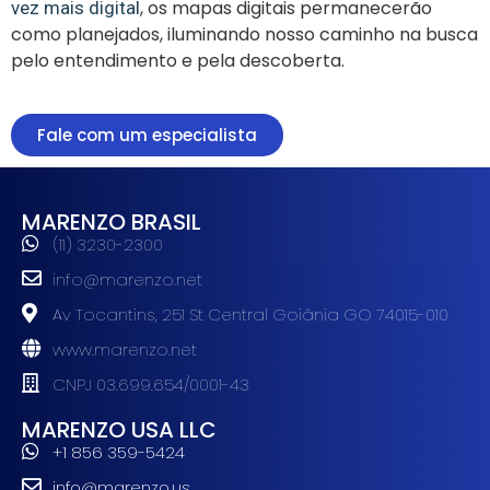
, os mapas digitais permanecerão
vez mais digital
como planejados, iluminando nosso caminho na busca
pelo entendimento e pela descoberta.
Fale com um especialista
MARENZO BRASIL
(11) 3230-2300
info@marenzo.net
Av Tocantins, 251 St Central Goiânia GO 74015-010
www.marenzo.net
CNPJ 03.699.654/0001-43
MARENZO USA LLC
+1 856 359-5424
info@marenzo.us