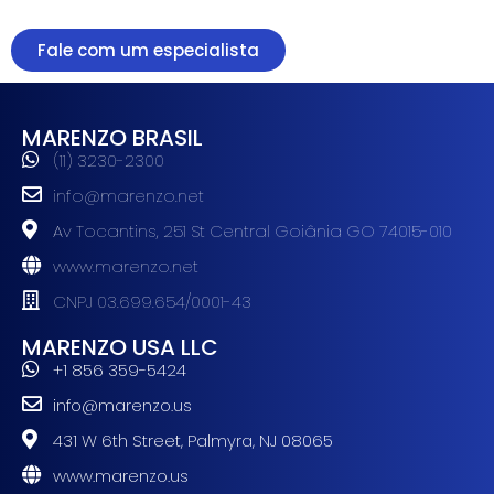
Fale com um especialista
MARENZO BRASIL
(11) 3230-2300
info@marenzo.net
Av Tocantins, 251 St Central Goiânia GO 74015-010
www.marenzo.net
CNPJ 03.699.654/0001-43
MARENZO USA LLC
+1 856 359-5424
info@marenzo.us
431 W 6th Street, Palmyra, NJ 08065
www.marenzo.us