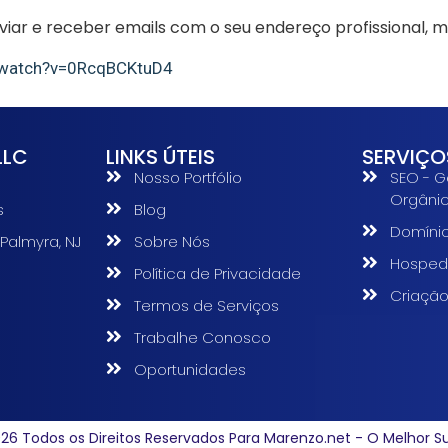
iar e receber emails com o seu endereço profissional, ma
/watch?v=0RcqBCKtuD4
LLC
LINKS ÚTEIS
SERVIÇO
Nosso Portfólio
SEO - G
Orgâni
s
Blog
Domíni
 Palmyra, NJ
Sobre Nós
Hosped
Política de Privacidade
s
Criação
Termos de Serviços
Trabalhe Conosco
Oportunidades
26 Todos os Direitos Reservados Para Marenzo.net - O Melhor S