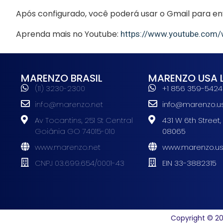
Após configurado, você poderá usar o Gmail para env
Aprenda mais no Youtube:
https://www.youtube.com
MARENZO BRASIL
MARENZO USA 
(11) 3230-2300
+1 856 359-5424
info@marenzo.net
info@marenzo.u
Av Tocantins, 251 St Central
431 W 6th Street,
Goiânia GO 74015-010
08065
www.marenzo.net
www.marenzo.u
CNPJ 03.699.654/0001-43
EIN 33-3882315
Copyright © 20