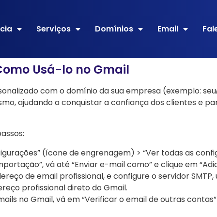
cia
Serviços
Domínios
Email
Fal
 Como Usá-lo no Gmail
onalizado com o domínio da sua empresa (exemplo: seu@
ismo, ajudando a conquistar a confiança dos clientes e par
passos:
nfigurações” (ícone de engrenagem) > “Ver todas as confi
mportação”, vá até “Enviar e-mail como” e clique em “Adi
ndereço de email profissional, e configure o servidor SMTP
reço profissional direto do Gmail.
mails no Gmail, vá em “Verificar o email de outras contas