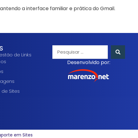
ntendo a interface familiar e prática do Gmail.
S
estão de Links
cos
Desenvolvido por:
os
agens
 de Sites
uporte em Sites