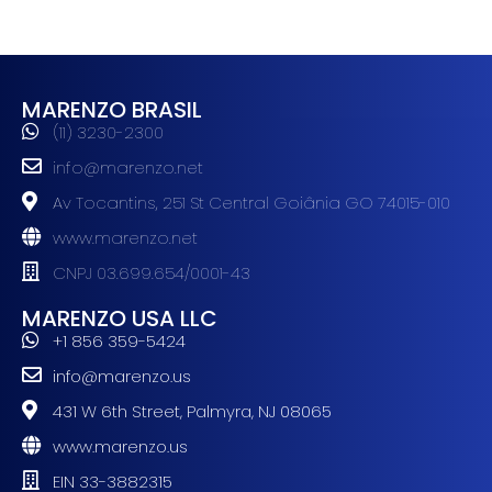
MARENZO BRASIL
(11) 3230-2300
info@marenzo.net
Av Tocantins, 251 St Central Goiânia GO 74015-010
www.marenzo.net
CNPJ 03.699.654/0001-43
MARENZO USA LLC
+1 856 359-5424
info@marenzo.us
431 W 6th Street, Palmyra, NJ 08065
www.marenzo.us
EIN 33-3882315