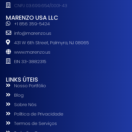
CNPJ 03.699.654/0001-43
MARENZO USA LLC
+1 856 359-5424
info@marenzo.us
431 W 6th Street, Palmyra, NJ 08065
www.marenzo.us
EIN 33-3882315
LINKS ÚTEIS
Nosso Portfólio
Blog
Sobre Nós
Política de Privacidade
Termos de Serviços