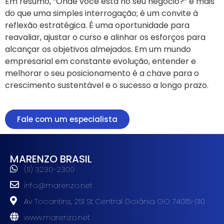
Em resumo, “Onde você está no seu negócio?” é mais
do que uma simples interrogação; é um convite à
reflexão estratégica. É uma oportunidade para
reavaliar, ajustar o curso e alinhar os esforços para
alcançar os objetivos almejados. Em um mundo
empresarial em constante evolução, entender e
melhorar o seu posicionamento é a chave para o
crescimento sustentável e o sucesso a longo prazo.
Fale com um especialista
MARENZO BRASIL
(11) 3230-2300
info@marenzo.net
Av Tocantins, 251 St Central Goiânia GO 74015-010
www.marenzo.net