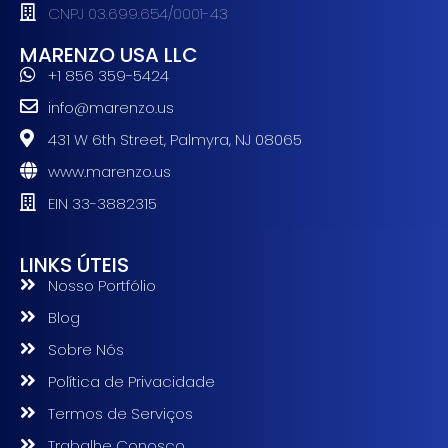
CNPJ 03.699.654/0001-43
MARENZO USA LLC
+1 856 359-5424
info@marenzo.us
431 W 6th Street, Palmyra, NJ 08065
www.marenzo.us
EIN 33-3882315
LINKS ÚTEIS
Nosso Portfólio
Blog
Sobre Nós
Política de Privacidade
Termos de Serviços
Trabalhe Conosco