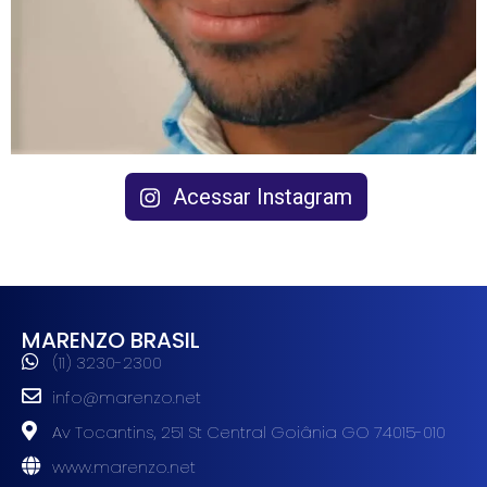
Acessar Instagram
MARENZO BRASIL
(11) 3230-2300
info@marenzo.net
Av Tocantins, 251 St Central Goiânia GO 74015-010
www.marenzo.net