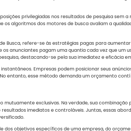
osições privilegiadas nos resultados de pesquisa sem a 
 os algoritmos dos motores de busca avaliam a qualida
de Busca, refere-se às estratégias pagas para aumentar 
ue os anunciantes pagam uma quantia cada vez que um u
pesquisa, destacando-se pela sua imediatez e eficácia em
e instantâneos. Empresas podem posicionar seus anúncio
 No entanto, esse método demanda um orçamento contín
são mutuamente exclusivas. Na verdade, sua combinação 
 resultados imediatos e controláveis. Juntas, essas abord
rsificado.
de dos objetivos específicos de uma empresa, do orçamen