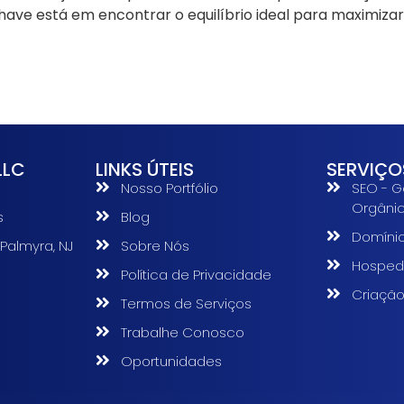
chave está em encontrar o equilíbrio ideal para maximiza
LLC
LINKS ÚTEIS
SERVIÇO
Nosso Portfólio
SEO - G
Orgâni
s
Blog
Domíni
 Palmyra, NJ
Sobre Nós
Hosped
Política de Privacidade
s
Criação
Termos de Serviços
Trabalhe Conosco
Oportunidades