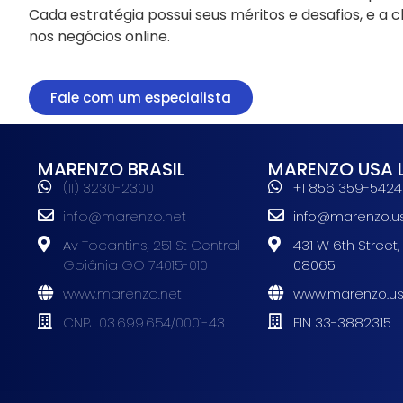
Cada estratégia possui seus méritos e desafios, e a 
nos negócios online.
Fale com um especialista
MARENZO BRASIL
MARENZO USA 
(11) 3230-2300
+1 856 359-5424
info@marenzo.net
info@marenzo.u
Av Tocantins, 251 St Central
431 W 6th Street,
Goiânia GO 74015-010
08065
www.marenzo.net
www.marenzo.u
CNPJ 03.699.654/0001-43
EIN 33-3882315