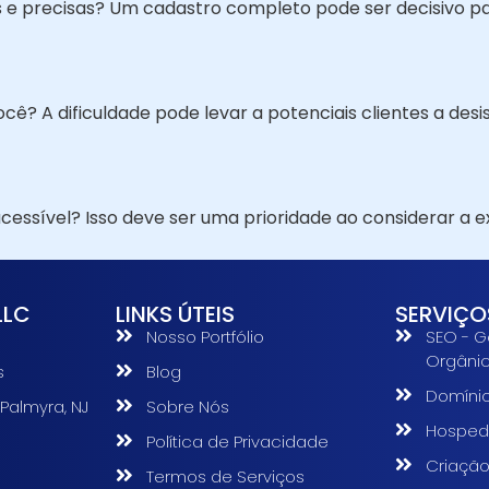
e precisas? Um cadastro completo pode ser decisivo pa
? A dificuldade pode levar a potenciais clientes a desis
cessível? Isso deve ser uma prioridade ao considerar a ex
LLC
LINKS ÚTEIS
SERVIÇO
Nosso Portfólio
SEO - G
Orgâni
s
Blog
Domíni
 Palmyra, NJ
Sobre Nós
Hosped
Política de Privacidade
s
Criação
Termos de Serviços