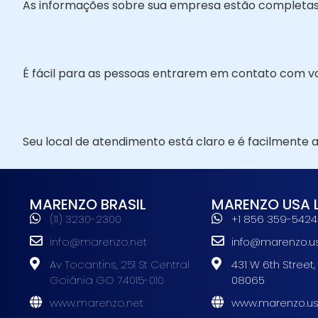
As informações sobre sua empresa estão completas 
É fácil para as pessoas entrarem em contato com você
Seu local de atendimento está claro e é facilmente a
MARENZO BRASIL
MARENZO USA 
(11) 3230-2300
+1 856 359-5424
info@marenzo.net
info@marenzo.u
Av Tocantins, 251 St Central
431 W 6th Street,
Goiânia GO 74015-010
08065
www.marenzo.net
www.marenzo.u