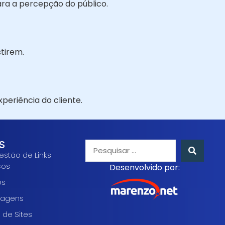
ra a percepção do público.
tirem.
periência do cliente.
S
estão de Links
cos
Desenvolvido por:
os
agens
 de Sites