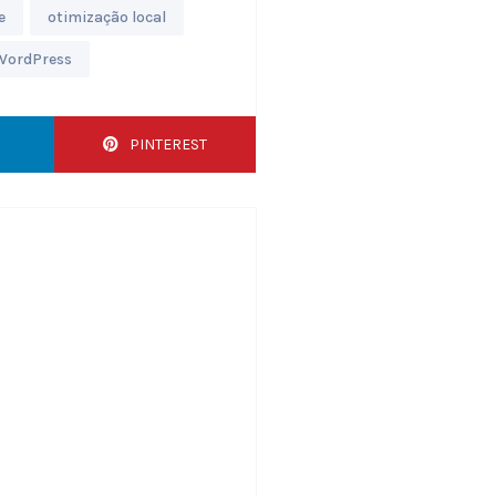
e
otimização local
WordPress
PINTEREST