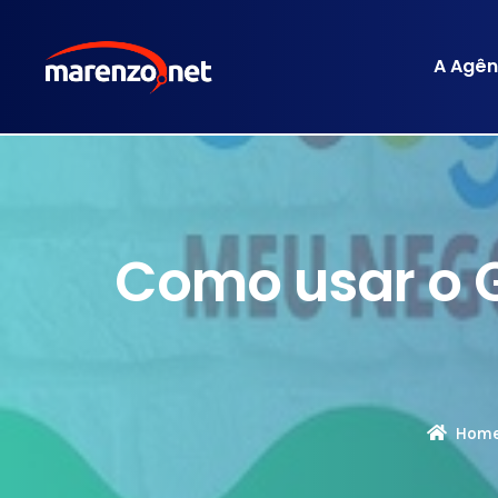
A Agên
Como usar o 
Hom