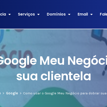
cia
Serviços
Domínios
Email
Fal
Google Meu Negóci
sua clientela
e
Google
Como usar o Google Meu Negócio para dobrar sua 