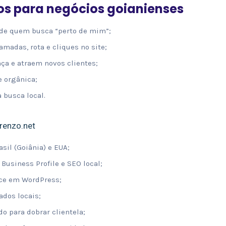
tos para negócios goianienses
 de quem busca “perto de mim”;
madas, rota e cliques no site;
ça e atraem novos clientes;
e orgânica;
 busca local.
renzo.net
sil (Goiânia) e EUA;
Business Profile e SEO local;
nce em WordPress;
ados locais;
o para dobrar clientela;