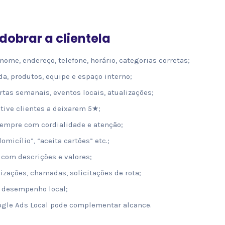
dobrar a clientela
 nome, endereço, telefone, horário, categorias corretas;
ada, produtos, equipe e espaço interno;
ertas semanais, eventos locais, atualizações;
ntive clientes a deixarem 5★;
sempre com cordialidade e atenção;
domicílio”, “aceita cartões” etc.;
: com descrições e valores;
lizações, chamadas, solicitações de rota;
 desempenho local;
ogle Ads Local pode complementar alcance.