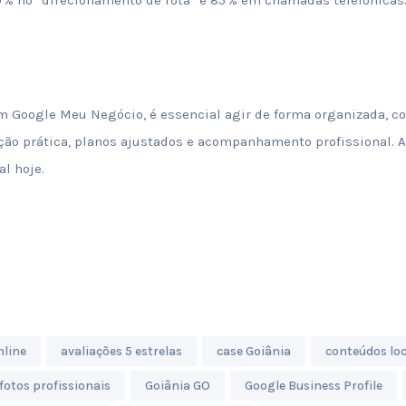
m Google Meu Negócio, é essencial agir de forma organizada, co
ção prática, planos ajustados e acompanhamento profissional. 
l hoje.
line
avaliações 5 estrelas
case Goiânia
conteúdos loc
fotos profissionais
Goiânia GO
Google Business Profile