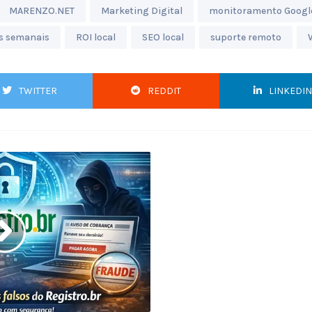
MARENZO.NET
Marketing Digital
monitoramento Googl
s semanais
ROI local
SEO local
suporte remoto
TWITTER
REDDIT
LINKEDIN