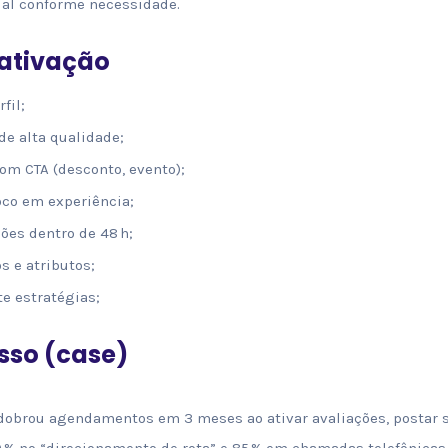
ial conforme necessidade.
 ativação
fil;
de alta qualidade;
om CTA (desconto, evento);
oco em experiência;
ões dentro de 48 h;
s e atributos;
te estratégias;
esso (case)
 dobrou agendamentos em 3 meses ao ativar avaliações, postar 
0 % no “direcionamento de rota” e 85 % em chamadas telefônicas