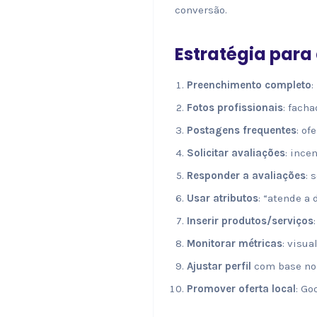
conversão.
Estratégia para 
Preenchimento completo
:
Fotos profissionais
: fach
Postagens frequentes
: of
Solicitar avaliações
: ince
Responder a avaliações
: 
Usar atributos
: “atende a 
Inserir produtos/serviços
Monitorar métricas
: visua
Ajustar perfil
com base no
Promover oferta local
: Go