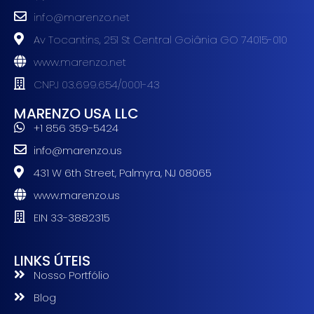
info@marenzo.net
Av Tocantins, 251 St Central Goiânia GO 74015-010
www.marenzo.net
CNPJ 03.699.654/0001-43
MARENZO USA LLC
+1 856 359-5424
info@marenzo.us
431 W 6th Street, Palmyra, NJ 08065
www.marenzo.us
EIN 33-3882315
LINKS ÚTEIS
Nosso Portfólio
Blog