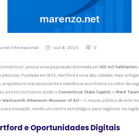
.net Internacional
out 8, 2025
0
e Connecticut, possui uma população estimada em
120 mil habitantes
 pessoas. Fundada em 1635, Hartford é uma das cidades mais antiga
a, arquitetura impressionante e relevância econômica no setor de seg
ais pontos turísticos estão o
Connecticut State Capitol
, o
Mark Twai
o
Wadsworth Atheneum Museum of Art
— o museu público de arte mai
tura e inovação, sendo um centro estratégico para negócios na região
tford e Oportunidades Digitais