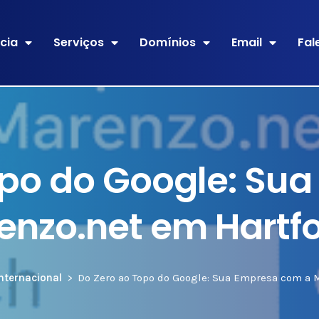
cia
Serviços
Domínios
Email
Fal
opo do Google: Su
enzo.net em Hartfo
nternacional
Do Zero ao Topo do Google: Sua Empresa com a M