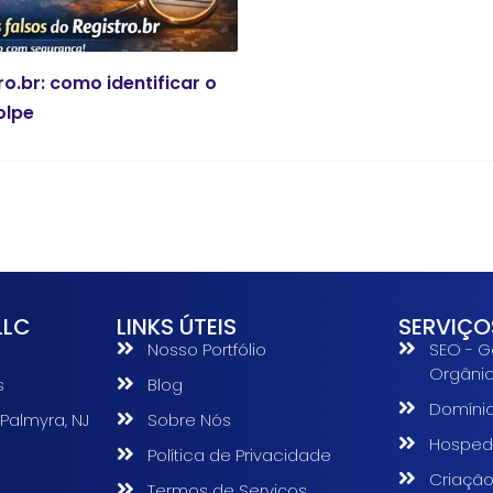
ro.br: como identificar o
olpe
LLC
LINKS ÚTEIS
SERVIÇO
Nosso Portfólio
SEO - G
Orgâni
s
Blog
Domíni
 Palmyra, NJ
Sobre Nós
Hosped
Política de Privacidade
s
Criação
Termos de Serviços