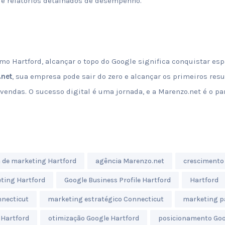
e relatórios detalhados de desempenho.
 Hartford, alcançar o topo do Google significa conquistar espaç
.net
, sua empresa pode sair do zero e alcançar os primeiros res
e vendas. O sucesso digital é uma jornada, e a Marenzo.net é o pa
 de marketing Hartford
agência Marenzo.net
crescimento 
eting Hartford
Google Business Profile Hartford
Hartford
nnecticut
marketing estratégico Connecticut
marketing p
 Hartford
otimização Google Hartford
posicionamento Goo