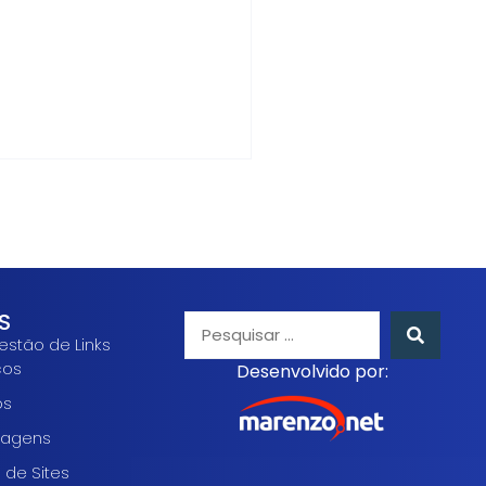
S
estão de Links
cos
Desenvolvido por:
os
agens
 de Sites