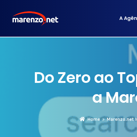
A Agên
Do Zero ao T
a Mar
Home
Marenzo.net I