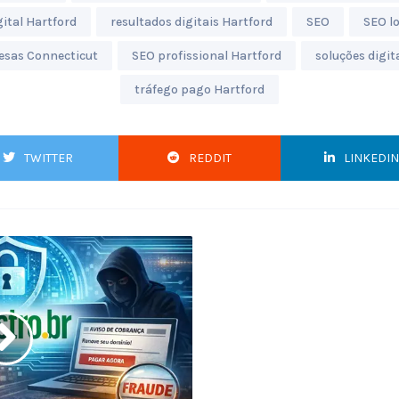
ital Hartford
resultados digitais Hartford
SEO
SEO lo
esas Connecticut
SEO profissional Hartford
soluções digit
tráfego pago Hartford
TWITTER
REDDIT
LINKEDIN