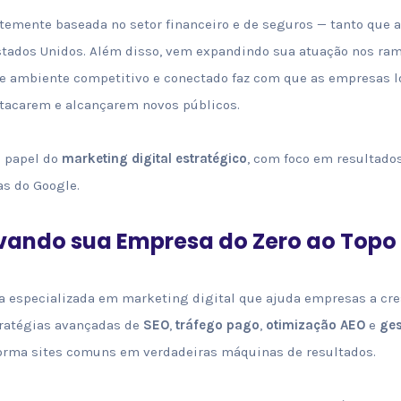
rtemente baseada no setor financeiro e de seguros — tanto que 
stados Unidos. Além disso, vem expandindo sua atuação nos ram
se ambiente competitivo e conectado faz com que as empresas l
stacarem e alcançarem novos públicos.
o papel do
marketing digital estratégico
, com foco em resultado
s do Google.
vando sua Empresa do Zero ao Topo
 especializada em marketing digital que ajuda empresas a cre
tratégias avançadas de
SEO
,
tráfego pago
,
otimização AEO
e
ges
forma sites comuns em verdadeiras máquinas de resultados.