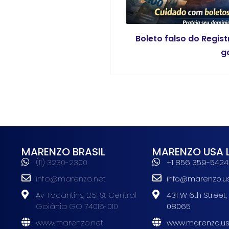
Boleto falso do Regist
g
MARENZO BRASIL
MARENZO USA 
(11) 3230-2300
+1 856 359-5424
info@marenzo.net
info@marenzo.u
Av Tocantins, 251 St Central
431 W 6th Street,
Goiânia GO 74015-010
08065
www.marenzo.net
www.marenzo.u