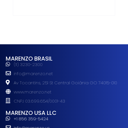
MARENZO BRASIL
(11) 3230-2300
info@marenzo.net
Av Tocantins, 251 St Central Goiânia GO 74015-010
www.marenzo.net
CNPJ 03.699.654/0001-43
MARENZO USA LLC
+1 856 359-5424
info@marenzo.us