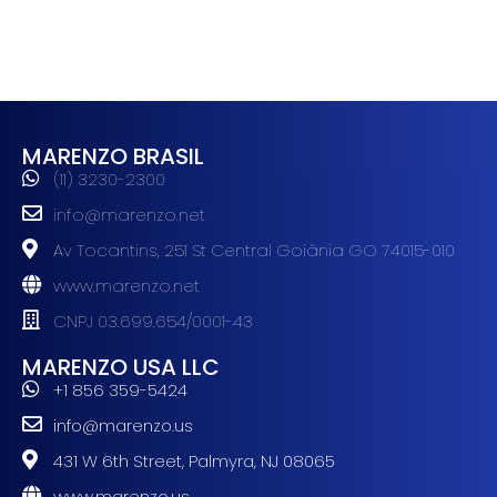
MARENZO BRASIL
(11) 3230-2300
info@marenzo.net
Av Tocantins, 251 St Central Goiânia GO 74015-010
www.marenzo.net
CNPJ 03.699.654/0001-43
MARENZO USA LLC
+1 856 359-5424
info@marenzo.us
431 W 6th Street, Palmyra, NJ 08065
www.marenzo.us