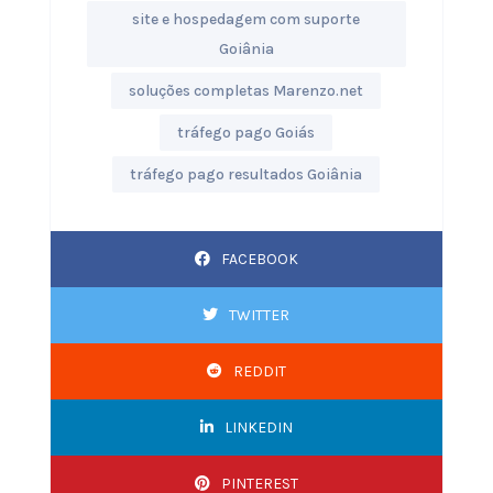
site e hospedagem com suporte
Goiânia
soluções completas Marenzo.net
tráfego pago Goiás
tráfego pago resultados Goiânia
FACEBOOK
TWITTER
REDDIT
LINKEDIN
PINTEREST