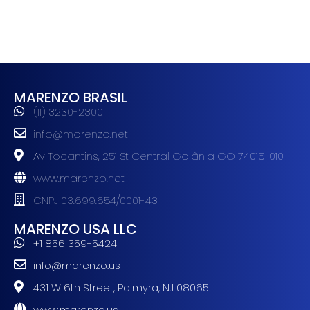
MARENZO BRASIL
(11) 3230-2300
info@marenzo.net
Av Tocantins, 251 St Central Goiânia GO 74015-010
www.marenzo.net
CNPJ 03.699.654/0001-43
MARENZO USA LLC
+1 856 359-5424
info@marenzo.us
431 W 6th Street, Palmyra, NJ 08065
www.marenzo.us