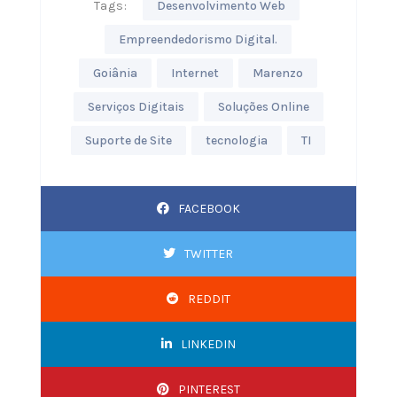
Tags:
Desenvolvimento Web
Empreendedorismo Digital.
Goiânia
Internet
Marenzo
Serviços Digitais
Soluções Online
Suporte de Site
tecnologia
TI
FACEBOOK
TWITTER
REDDIT
LINKEDIN
PINTEREST