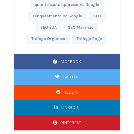
quanto custa aparecer no Google
ranqueamento no Google
SEO
SEO EUA
SEO Marenzo
Tráfego Orgânico
Tráfego Pago
FACEBOOK
TWITTER
REDDIT
LINKEDIN
PINTEREST