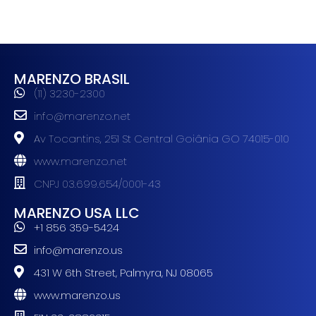
MARENZO BRASIL
(11) 3230-2300
info@marenzo.net
Av Tocantins, 251 St Central Goiânia GO 74015-010
www.marenzo.net
CNPJ 03.699.654/0001-43
MARENZO USA LLC
+1 856 359-5424
info@marenzo.us
431 W 6th Street, Palmyra, NJ 08065
www.marenzo.us