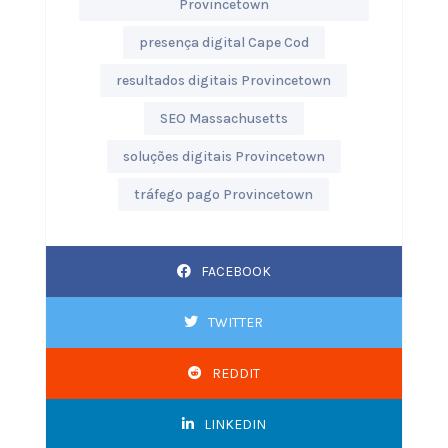
Provincetown
presença digital Cape Cod
resultados digitais Provincetown
SEO Massachusetts
soluções digitais Provincetown
tráfego pago Provincetown
FACEBOOK
TWITTER
REDDIT
LINKEDIN