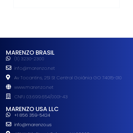
MARENZO BRASIL
(11) 3230-2300
info@marenzo.net
Av Tocantins, 251 St Central Goiânia GO 74015-010
www.marenzo.net
CNPJ 03.699.654/0001-43
MARENZO USA LLC
+1 856 359-5424
info@marenzo.us