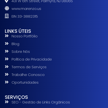
431 W 6th Street, Palmyra, NJ 08065
www.marenzo.us
EIN 33-3882315
LINKS ÚTEIS
Nosso Portfólio
Blog
Sobre Nós
Política de Privacidade
Termos de Serviços
Trabalhe Conosco
Oportunidades
SERVIÇOS
SEO - Gestão de Links Orgânicos