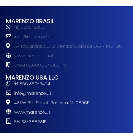
MARENZO BRASIL
(11) 3230-2300
info@marenzo.net
Av Tocantins, 251 St Central Goiânia GO 74015-010
www.marenzo.net
CNPJ 03.699.654/0001-43
MARENZO USA LLC
+1 856 359-5424
info@marenzo.us
431 W 6th Street, Palmyra, NJ 08065
www.marenzo.us
EIN 33-3882315