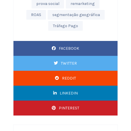
prova social
remarketing
ROAS
segmentação geográfica
Tráfego Pago
FACEBOOK
TWITTER
REDDIT
LINKEDIN
PINTEREST